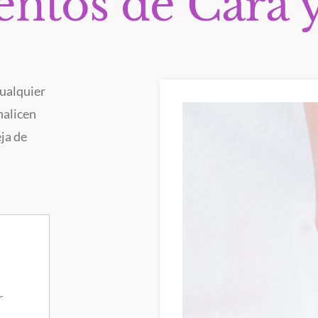
entos de Cara 
cualquier
nalicen
eja de
r