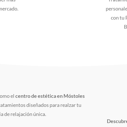
 mercado.
personale
con tu 
B
 Como el
centro de estética en Móstoles
ratamientos diseñados para realzar tu
a de relajación única.
Descubre 